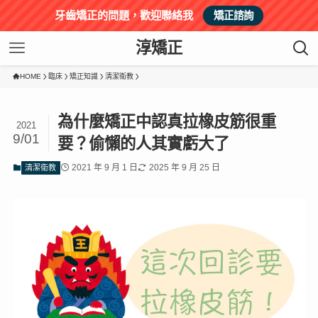
牙齒矯正的問題，歡迎聯絡我
矯正諮詢
淳矯正
HOME
臨床
矯正知識
清潔衛教
為什麼矯正中認真拉橡皮筋很重
2021
9/01
要？偷懶的人其實虧大了
2021 年 9 月 1 日
2025 年 9 月 25 日
清潔衛教