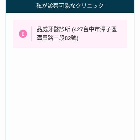
私が診察可能なクリニック
品威牙醫診所 (427台中市潭子區
潭興路三段82號)