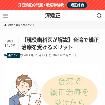
牙齒矯正的問題，歡迎聯絡我
矯正諮詢
淳矯正
HOME
臨床
歯のこと
【現役歯科医が解説】台湾で矯正
2021
11/29
治療を受けるメリット
2021 年 11 月 29 日
2026 年 2 月 28 日
歯のこと