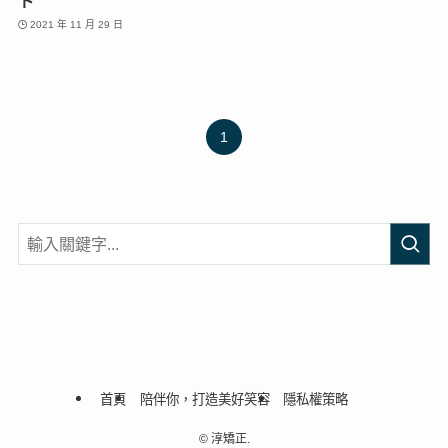
ト
2021 年 11 月 29 日
1
首頁
陪伴你，打造美好笑容
隱私權策略
©
淳矯正.