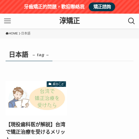
牙齒矯正的問題，歡迎聯絡我
矯正諮詢
淳矯正
HOME
日本語
日本語
– tag –
歯のこと
【現役歯科医が解説】台湾
で矯正治療を受けるメリッ