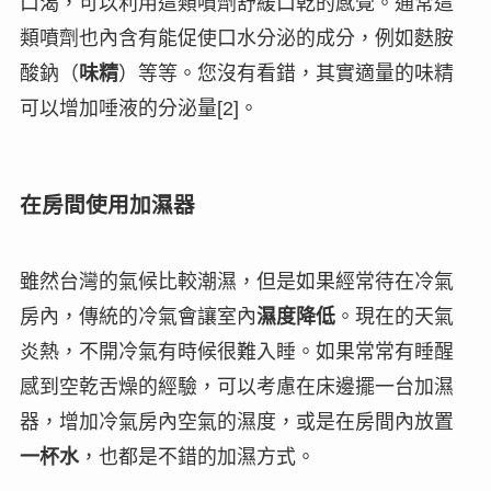
口渴，可以利用這類噴劑舒緩口乾的感覺。通常這
類噴劑也內含有能促使口水分泌的成分，例如麩胺
酸鈉（
味精
）等等。您沒有看錯，其實適量的
味精
可以增加
唾液的分泌
量[2]。
在房間使用加濕器
雖然台灣的氣候比較潮濕，但是如果經常待在冷氣
房內，傳統的冷氣會讓室內
濕度降低
。現在的天氣
炎熱，不開冷氣有時候很難入睡。如果常常有睡醒
感到空乾舌燥的經驗，可以考慮在床邊擺一台
加濕
器
，增加冷氣房內空氣的濕度，或是在房間內放置
一杯水
，也都是不錯的加濕方式。