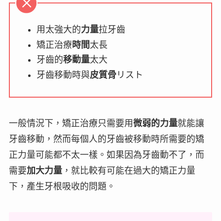
用太強大的
力量
拉牙齒
矯正治療
時間
太長
牙齒的
移動量
太大
牙齒移動時與
皮質骨
リスト
一般情況下，矯正治療只需要用
微弱的力量
就能讓
牙齒移動，然而每個人的牙齒被移動時所需要的矯
正力量可能都不太一樣。如果因為牙齒動不了，而
需要
加大力量
，就比較有可能在過大的矯正力量
下，產生牙根吸收的問題。