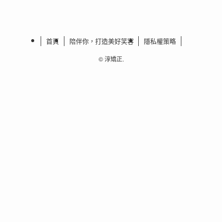
首頁
陪伴你，打造美好笑容
隱私權策略
©
淳矯正.