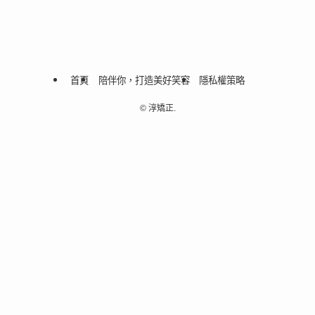
首頁
陪伴你，打造美好笑容
隱私權策略
©
淳矯正.