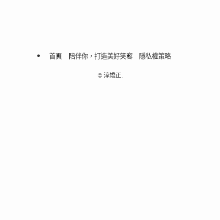
首頁
陪伴你，打造美好笑容
隱私權策略
©
淳矯正.