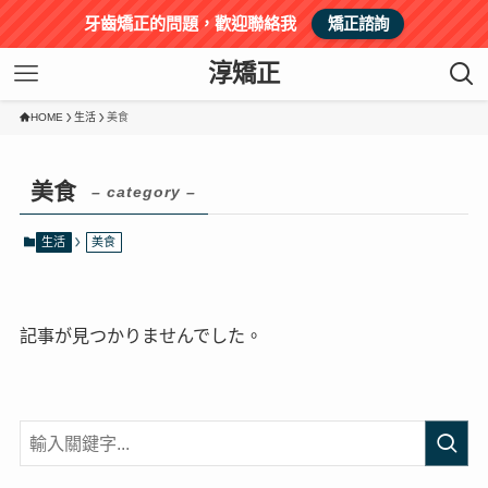
牙齒矯正的問題，歡迎聯絡我
矯正諮詢
淳矯正
HOME
生活
美食
美食
– category –
生活
美食
記事が見つかりませんでした。